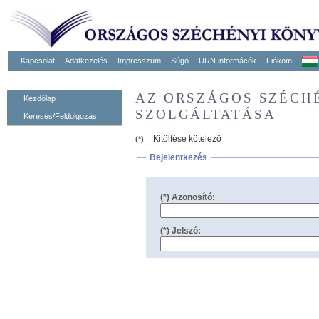
Kapcsolat
Adatkezelés
Impresszum
Súgó
URN informácók
Fiókom
AZ ORSZÁGOS SZÉCH
Kezdőlap
SZOLGÁLTATÁSA
Keresés/Feldolgozás
Kitöltése kötelező
(*)
Bejelentkezés
(*) Azonosító:
(*) Jelszó: