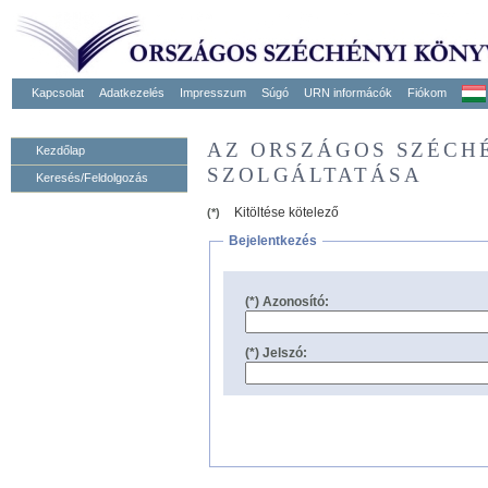
Kapcsolat
Adatkezelés
Impresszum
Súgó
URN informácók
Fiókom
AZ ORSZÁGOS SZÉCH
Kezdőlap
SZOLGÁLTATÁSA
Keresés/Feldolgozás
Kitöltése kötelező
(*)
Bejelentkezés
(*) Azonosító:
(*) Jelszó: