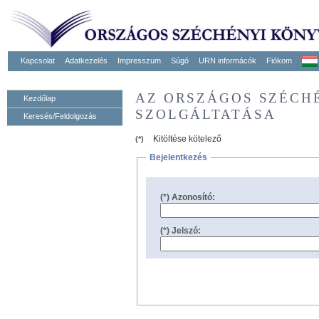
Kapcsolat
Adatkezelés
Impresszum
Súgó
URN informácók
Fiókom
AZ ORSZÁGOS SZÉCH
Kezdőlap
SZOLGÁLTATÁSA
Keresés/Feldolgozás
Kitöltése kötelező
(*)
Bejelentkezés
(*) Azonosító:
(*) Jelszó: