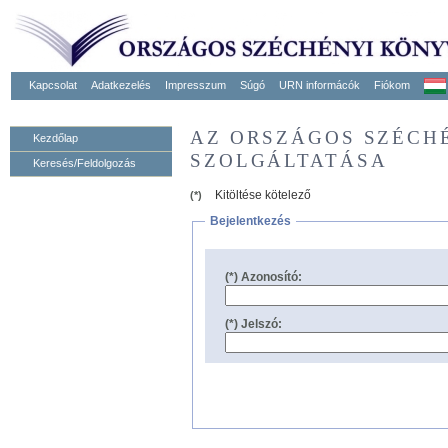
Kapcsolat
Adatkezelés
Impresszum
Súgó
URN informácók
Fiókom
AZ ORSZÁGOS SZÉCH
Kezdőlap
SZOLGÁLTATÁSA
Keresés/Feldolgozás
Kitöltése kötelező
(*)
Bejelentkezés
(*) Azonosító:
(*) Jelszó: