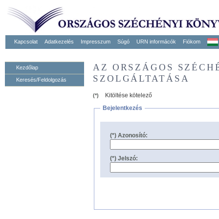
Kapcsolat
Adatkezelés
Impresszum
Súgó
URN informácók
Fiókom
AZ ORSZÁGOS SZÉCH
Kezdőlap
SZOLGÁLTATÁSA
Keresés/Feldolgozás
Kitöltése kötelező
(*)
Bejelentkezés
(*) Azonosító:
(*) Jelszó: