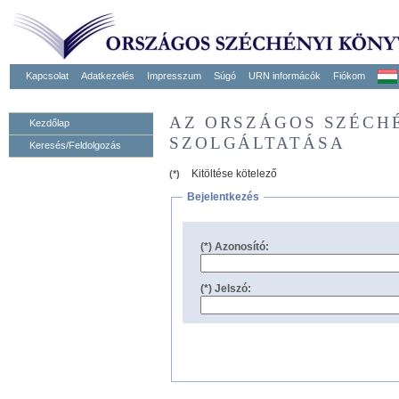
Kapcsolat
Adatkezelés
Impresszum
Súgó
URN informácók
Fiókom
AZ ORSZÁGOS SZÉCH
Kezdőlap
SZOLGÁLTATÁSA
Keresés/Feldolgozás
Kitöltése kötelező
(*)
Bejelentkezés
(*) Azonosító:
(*) Jelszó: