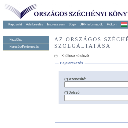
Kapcsolat
Adatkezelés
Impresszum
Súgó
URN informácók
Fiókom
AZ ORSZÁGOS SZÉCH
Kezdőlap
SZOLGÁLTATÁSA
Keresés/Feldolgozás
Kitöltése kötelező
(*)
Bejelentkezés
(*) Azonosító:
(*) Jelszó: