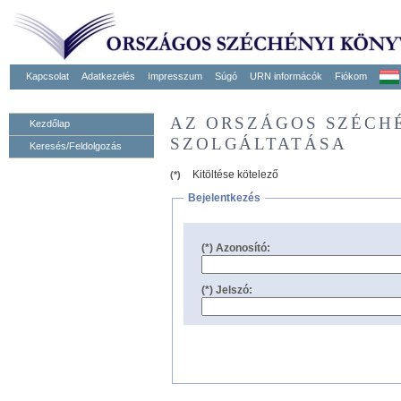
Kapcsolat
Adatkezelés
Impresszum
Súgó
URN informácók
Fiókom
AZ ORSZÁGOS SZÉCH
Kezdőlap
SZOLGÁLTATÁSA
Keresés/Feldolgozás
Kitöltése kötelező
(*)
Bejelentkezés
(*) Azonosító:
(*) Jelszó: