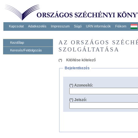
Kapcsolat
Adatkezelés
Impresszum
Súgó
URN informácók
Fiókom
AZ ORSZÁGOS SZÉCH
Kezdőlap
SZOLGÁLTATÁSA
Keresés/Feldolgozás
Kitöltése kötelező
(*)
Bejelentkezés
(*) Azonosító:
(*) Jelszó: