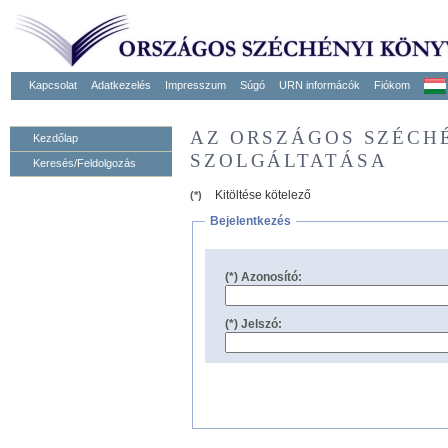
Kapcsolat
Adatkezelés
Impresszum
Súgó
URN informácók
Fiókom
AZ ORSZÁGOS SZÉCH
Kezdőlap
SZOLGÁLTATÁSA
Keresés/Feldolgozás
Kitöltése kötelező
(*)
Bejelentkezés
(*) Azonosító:
(*) Jelszó: