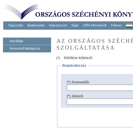
Kapcsolat
Adatkezelés
Impresszum
Súgó
URN informácók
Fiókom
AZ ORSZÁGOS SZÉCH
Kezdőlap
SZOLGÁLTATÁSA
Keresés/Feldolgozás
Kitöltése kötelező
(*)
Bejelentkezés
(*) Azonosító:
(*) Jelszó: