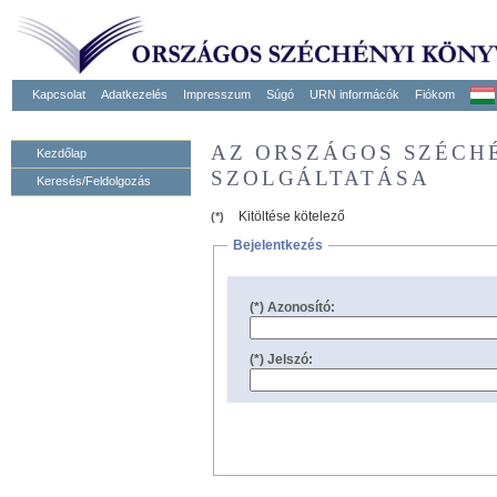
Kapcsolat
Adatkezelés
Impresszum
Súgó
URN informácók
Fiókom
AZ ORSZÁGOS SZÉCH
Kezdőlap
SZOLGÁLTATÁSA
Keresés/Feldolgozás
Kitöltése kötelező
(*)
Bejelentkezés
(*) Azonosító:
(*) Jelszó: