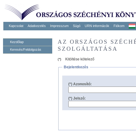
Kapcsolat
Adatkezelés
Impresszum
Súgó
URN informácók
Fiókom
AZ ORSZÁGOS SZÉCH
Kezdőlap
SZOLGÁLTATÁSA
Keresés/Feldolgozás
Kitöltése kötelező
(*)
Bejelentkezés
(*) Azonosító:
(*) Jelszó: