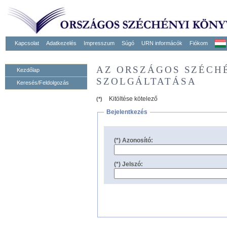
Kapcsolat
Adatkezelés
Impresszum
Súgó
URN informácók
Fiókom
AZ ORSZÁGOS SZÉCH
Kezdőlap
SZOLGÁLTATÁSA
Keresés/Feldolgozás
Kitöltése kötelező
(*)
Bejelentkezés
(*) Azonosító:
(*) Jelszó: