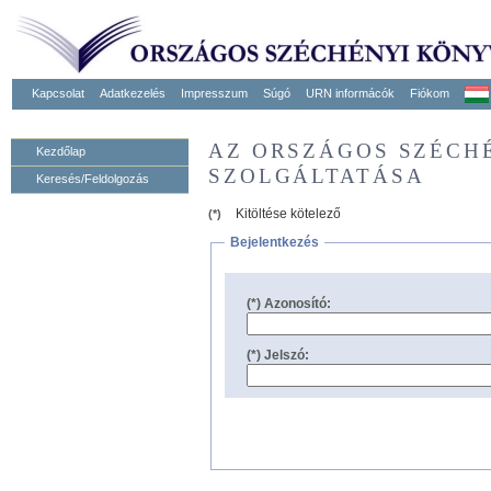
Kapcsolat
Adatkezelés
Impresszum
Súgó
URN informácók
Fiókom
AZ ORSZÁGOS SZÉCH
Kezdőlap
SZOLGÁLTATÁSA
Keresés/Feldolgozás
Kitöltése kötelező
(*)
Bejelentkezés
(*) Azonosító:
(*) Jelszó: