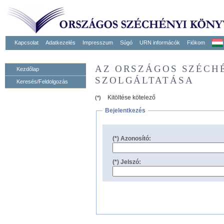
Kapcsolat
Adatkezelés
Impresszum
Súgó
URN informácók
Fiókom
AZ ORSZÁGOS SZÉCH
Kezdőlap
SZOLGÁLTATÁSA
Keresés/Feldolgozás
Kitöltése kötelező
(*)
Bejelentkezés
(*) Azonosító:
(*) Jelszó: