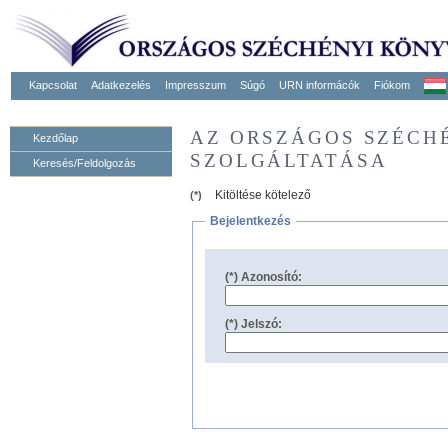
Kapcsolat
Adatkezelés
Impresszum
Súgó
URN informácók
Fiókom
AZ ORSZÁGOS SZÉCH
Kezdőlap
SZOLGÁLTATÁSA
Keresés/Feldolgozás
Kitöltése kötelező
(*)
Bejelentkezés
(*) Azonosító:
(*) Jelszó: