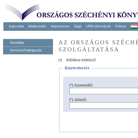
Kapcsolat
Adatkezelés
Impresszum
Súgó
URN informácók
Fiókom
AZ ORSZÁGOS SZÉCH
Kezdőlap
SZOLGÁLTATÁSA
Keresés/Feldolgozás
Kitöltése kötelező
(*)
Bejelentkezés
(*) Azonosító:
(*) Jelszó: