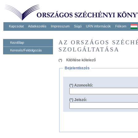
Kapcsolat
Adatkezelés
Impresszum
Súgó
URN informácók
Fiókom
AZ ORSZÁGOS SZÉCH
Kezdőlap
SZOLGÁLTATÁSA
Keresés/Feldolgozás
Kitöltése kötelező
(*)
Bejelentkezés
(*) Azonosító:
(*) Jelszó: