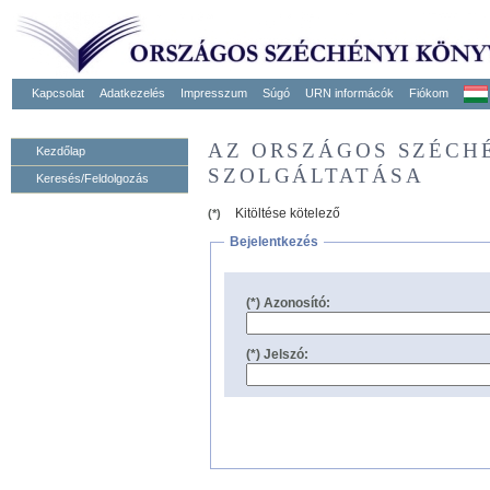
Kapcsolat
Adatkezelés
Impresszum
Súgó
URN informácók
Fiókom
AZ ORSZÁGOS SZÉCH
Kezdőlap
SZOLGÁLTATÁSA
Keresés/Feldolgozás
Kitöltése kötelező
(*)
Bejelentkezés
(*) Azonosító:
(*) Jelszó: