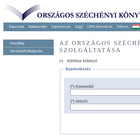
Kapcsolat
Adatkezelés
Impresszum
Súgó
URN informácók
Fiókom
AZ ORSZÁGOS SZÉCH
Kezdőlap
SZOLGÁLTATÁSA
Keresés/Feldolgozás
Kitöltése kötelező
(*)
Bejelentkezés
(*) Azonosító:
(*) Jelszó: