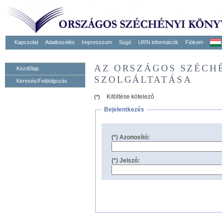
Kapcsolat
Adatkezelés
Impresszum
Súgó
URN informácók
Fiókom
AZ ORSZÁGOS SZÉCH
Kezdőlap
SZOLGÁLTATÁSA
Keresés/Feldolgozás
Kitöltése kötelező
(*)
Bejelentkezés
(*) Azonosító:
(*) Jelszó: