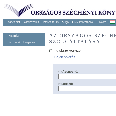
Kapcsolat
Adatkezelés
Impresszum
Súgó
URN informácók
Fiókom
AZ ORSZÁGOS SZÉCH
Kezdőlap
SZOLGÁLTATÁSA
Keresés/Feldolgozás
Kitöltése kötelező
(*)
Bejelentkezés
(*) Azonosító:
(*) Jelszó: