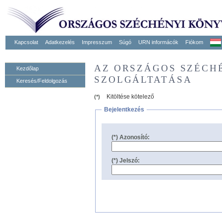
Kapcsolat
Adatkezelés
Impresszum
Súgó
URN informácók
Fiókom
AZ ORSZÁGOS SZÉCH
Kezdőlap
SZOLGÁLTATÁSA
Keresés/Feldolgozás
Kitöltése kötelező
(*)
Bejelentkezés
(*) Azonosító:
(*) Jelszó: