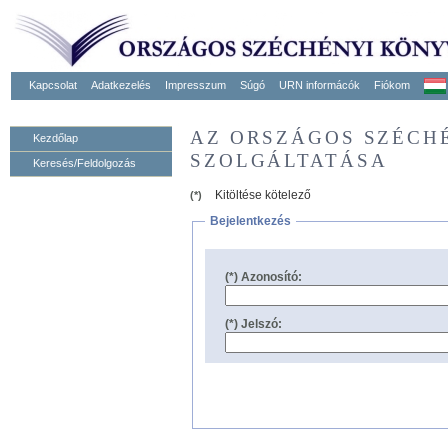
Kapcsolat
Adatkezelés
Impresszum
Súgó
URN informácók
Fiókom
AZ ORSZÁGOS SZÉCH
Kezdőlap
SZOLGÁLTATÁSA
Keresés/Feldolgozás
Kitöltése kötelező
(*)
Bejelentkezés
(*) Azonosító:
(*) Jelszó: