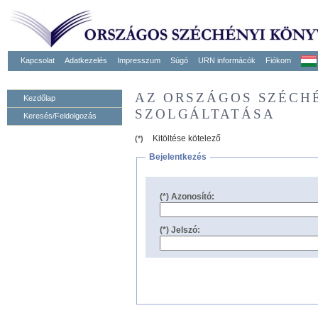
Kapcsolat
Adatkezelés
Impresszum
Súgó
URN informácók
Fiókom
AZ ORSZÁGOS SZÉCH
Kezdőlap
SZOLGÁLTATÁSA
Keresés/Feldolgozás
Kitöltése kötelező
(*)
Bejelentkezés
(*) Azonosító:
(*) Jelszó: