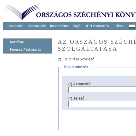
Kapcsolat
Adatkezelés
Impresszum
Súgó
URN informácók
Fiókom
AZ ORSZÁGOS SZÉCH
Kezdőlap
SZOLGÁLTATÁSA
Keresés/Feldolgozás
Kitöltése kötelező
(*)
Bejelentkezés
(*) Azonosító:
(*) Jelszó: