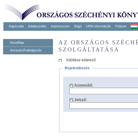
Kapcsolat
Adatkezelés
Impresszum
Súgó
URN informácók
Fiókom
AZ ORSZÁGOS SZÉCH
Kezdőlap
SZOLGÁLTATÁSA
Keresés/Feldolgozás
Kitöltése kötelező
(*)
Bejelentkezés
(*) Azonosító:
(*) Jelszó: