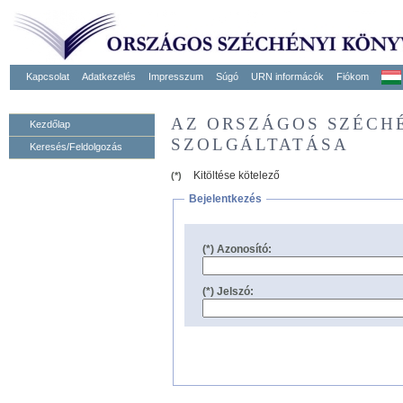
Kapcsolat
Adatkezelés
Impresszum
Súgó
URN informácók
Fiókom
AZ ORSZÁGOS SZÉCH
Kezdőlap
SZOLGÁLTATÁSA
Keresés/Feldolgozás
Kitöltése kötelező
(*)
Bejelentkezés
(*) Azonosító:
(*) Jelszó: