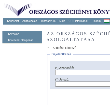
Kapcsolat
Adatkezelés
Impresszum
Súgó
URN informácók
Fiókom
AZ ORSZÁGOS SZÉCH
Kezdőlap
SZOLGÁLTATÁSA
Keresés/Feldolgozás
Kitöltése kötelező
(*)
Bejelentkezés
(*) Azonosító:
(*) Jelszó: