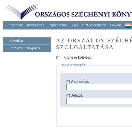
Kapcsolat
Adatkezelés
Impresszum
Súgó
URN informácók
Fiókom
AZ ORSZÁGOS SZÉCH
Kezdőlap
SZOLGÁLTATÁSA
Keresés/Feldolgozás
Kitöltése kötelező
(*)
Bejelentkezés
(*) Azonosító:
(*) Jelszó: