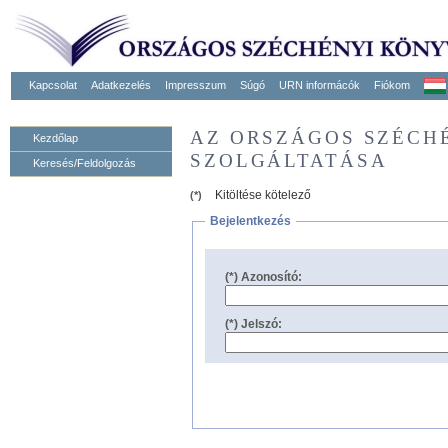
Kapcsolat
Adatkezelés
Impresszum
Súgó
URN informácók
Fiókom
AZ ORSZÁGOS SZÉCH
Kezdőlap
SZOLGÁLTATÁSA
Keresés/Feldolgozás
Kitöltése kötelező
(*)
Bejelentkezés
(*) Azonosító:
(*) Jelszó: