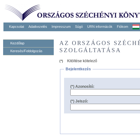
Kapcsolat
Adatkezelés
Impresszum
Súgó
URN informácók
Fiókom
AZ ORSZÁGOS SZÉCH
Kezdőlap
SZOLGÁLTATÁSA
Keresés/Feldolgozás
Kitöltése kötelező
(*)
Bejelentkezés
(*) Azonosító:
(*) Jelszó: