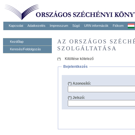
Kapcsolat
Adatkezelés
Impresszum
Súgó
URN informácók
Fiókom
AZ ORSZÁGOS SZÉCH
Kezdőlap
SZOLGÁLTATÁSA
Keresés/Feldolgozás
Kitöltése kötelező
(*)
Bejelentkezés
(*) Azonosító:
(*) Jelszó: