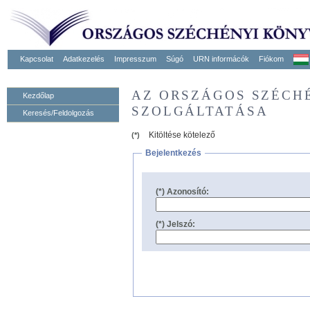
Kapcsolat
Adatkezelés
Impresszum
Súgó
URN informácók
Fiókom
AZ ORSZÁGOS SZÉCH
Kezdőlap
SZOLGÁLTATÁSA
Keresés/Feldolgozás
Kitöltése kötelező
(*)
Bejelentkezés
(*) Azonosító:
(*) Jelszó: