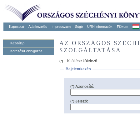
Kapcsolat
Adatkezelés
Impresszum
Súgó
URN informácók
Fiókom
AZ ORSZÁGOS SZÉCH
Kezdőlap
SZOLGÁLTATÁSA
Keresés/Feldolgozás
Kitöltése kötelező
(*)
Bejelentkezés
(*) Azonosító:
(*) Jelszó: