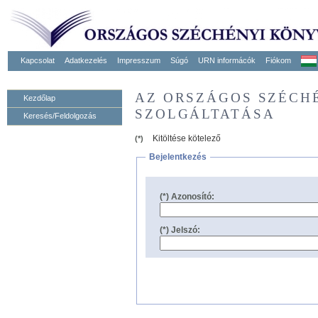
Kapcsolat
Adatkezelés
Impresszum
Súgó
URN informácók
Fiókom
AZ ORSZÁGOS SZÉCH
Kezdőlap
SZOLGÁLTATÁSA
Keresés/Feldolgozás
Kitöltése kötelező
(*)
Bejelentkezés
(*) Azonosító:
(*) Jelszó: