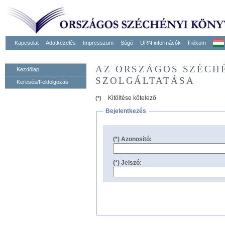
Kapcsolat
Adatkezelés
Impresszum
Súgó
URN informácók
Fiókom
AZ ORSZÁGOS SZÉCH
Kezdőlap
SZOLGÁLTATÁSA
Keresés/Feldolgozás
Kitöltése kötelező
(*)
Bejelentkezés
(*) Azonosító:
(*) Jelszó: