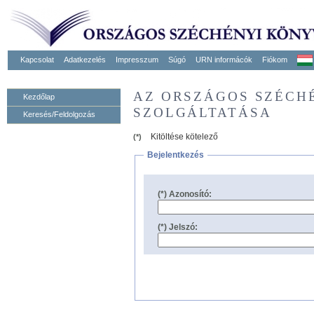
Kapcsolat
Adatkezelés
Impresszum
Súgó
URN informácók
Fiókom
AZ ORSZÁGOS SZÉCH
Kezdőlap
SZOLGÁLTATÁSA
Keresés/Feldolgozás
Kitöltése kötelező
(*)
Bejelentkezés
(*) Azonosító:
(*) Jelszó: