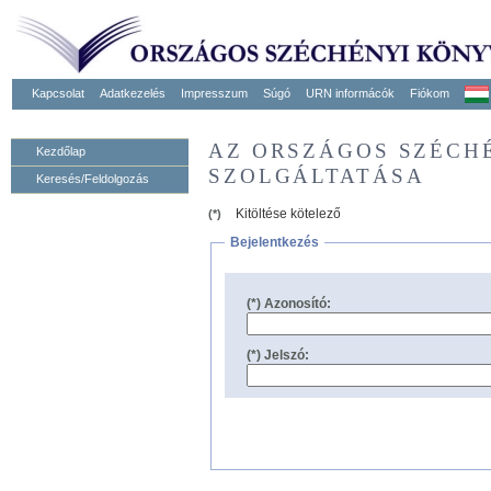
Kapcsolat
Adatkezelés
Impresszum
Súgó
URN informácók
Fiókom
AZ ORSZÁGOS SZÉCH
Kezdőlap
SZOLGÁLTATÁSA
Keresés/Feldolgozás
Kitöltése kötelező
(*)
Bejelentkezés
(*) Azonosító:
(*) Jelszó: