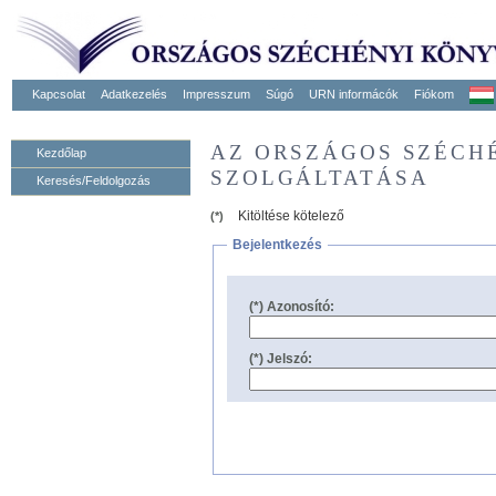
Kapcsolat
Adatkezelés
Impresszum
Súgó
URN informácók
Fiókom
AZ ORSZÁGOS SZÉCH
Kezdőlap
SZOLGÁLTATÁSA
Keresés/Feldolgozás
Kitöltése kötelező
(*)
Bejelentkezés
(*) Azonosító:
(*) Jelszó: