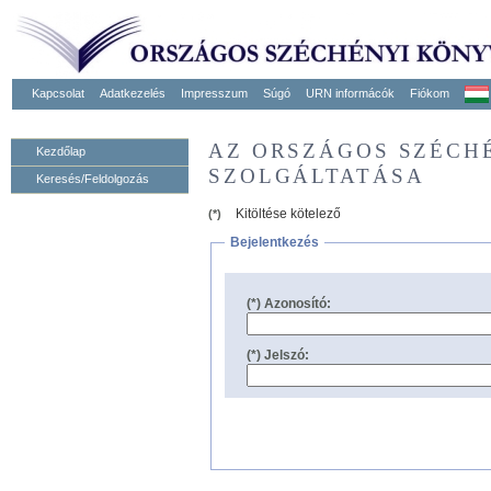
Kapcsolat
Adatkezelés
Impresszum
Súgó
URN informácók
Fiókom
AZ ORSZÁGOS SZÉCH
Kezdőlap
SZOLGÁLTATÁSA
Keresés/Feldolgozás
Kitöltése kötelező
(*)
Bejelentkezés
(*) Azonosító:
(*) Jelszó: