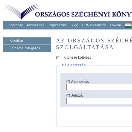
Kapcsolat
Adatkezelés
Impresszum
Súgó
URN informácók
Fiókom
AZ ORSZÁGOS SZÉCH
Kezdőlap
SZOLGÁLTATÁSA
Keresés/Feldolgozás
Kitöltése kötelező
(*)
Bejelentkezés
(*) Azonosító:
(*) Jelszó: