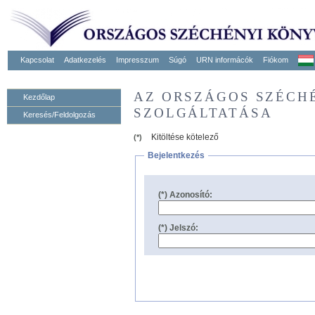
Kapcsolat
Adatkezelés
Impresszum
Súgó
URN informácók
Fiókom
AZ ORSZÁGOS SZÉCH
Kezdőlap
SZOLGÁLTATÁSA
Keresés/Feldolgozás
Kitöltése kötelező
(*)
Bejelentkezés
(*) Azonosító:
(*) Jelszó: