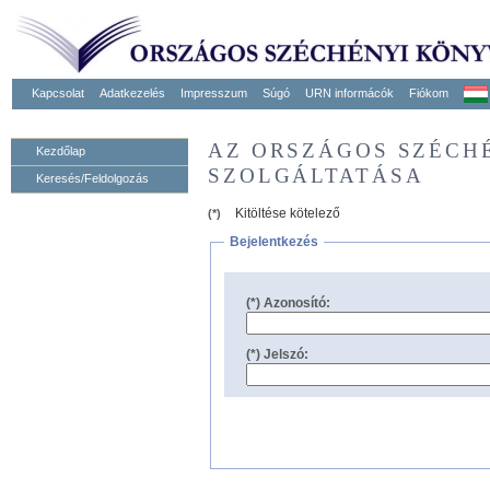
Kapcsolat
Adatkezelés
Impresszum
Súgó
URN informácók
Fiókom
AZ ORSZÁGOS SZÉCH
Kezdőlap
SZOLGÁLTATÁSA
Keresés/Feldolgozás
Kitöltése kötelező
(*)
Bejelentkezés
(*) Azonosító:
(*) Jelszó: