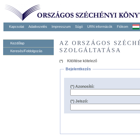
Kapcsolat
Adatkezelés
Impresszum
Súgó
URN informácók
Fiókom
AZ ORSZÁGOS SZÉCH
Kezdőlap
SZOLGÁLTATÁSA
Keresés/Feldolgozás
Kitöltése kötelező
(*)
Bejelentkezés
(*) Azonosító:
(*) Jelszó: