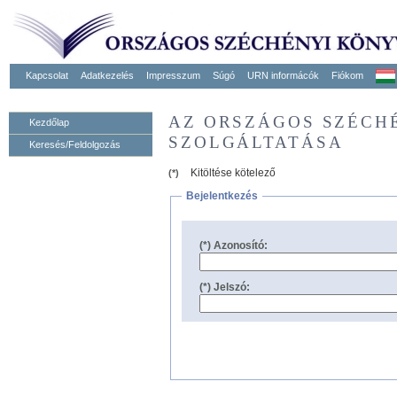
Kapcsolat
Adatkezelés
Impresszum
Súgó
URN informácók
Fiókom
AZ ORSZÁGOS SZÉCH
Kezdőlap
SZOLGÁLTATÁSA
Keresés/Feldolgozás
Kitöltése kötelező
(*)
Bejelentkezés
(*) Azonosító:
(*) Jelszó: