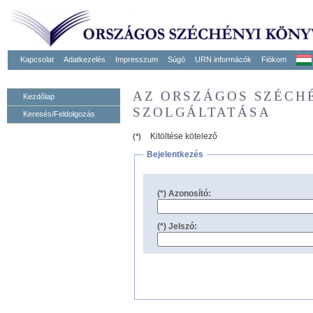
Kapcsolat
Adatkezelés
Impresszum
Súgó
URN informácók
Fiókom
AZ ORSZÁGOS SZÉCH
Kezdőlap
SZOLGÁLTATÁSA
Keresés/Feldolgozás
Kitöltése kötelező
(*)
Bejelentkezés
(*) Azonosító:
(*) Jelszó: