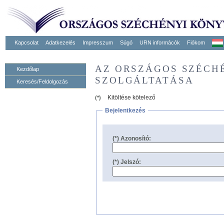
Kapcsolat
Adatkezelés
Impresszum
Súgó
URN informácók
Fiókom
AZ ORSZÁGOS SZÉCH
Kezdőlap
SZOLGÁLTATÁSA
Keresés/Feldolgozás
Kitöltése kötelező
(*)
Bejelentkezés
(*) Azonosító:
(*) Jelszó: