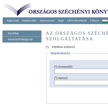
Kapcsolat
Adatkezelés
Impresszum
Súgó
URN informácók
Fiókom
AZ ORSZÁGOS SZÉCH
Kezdőlap
SZOLGÁLTATÁSA
Keresés/Feldolgozás
Kitöltése kötelező
(*)
Bejelentkezés
(*) Azonosító:
(*) Jelszó: